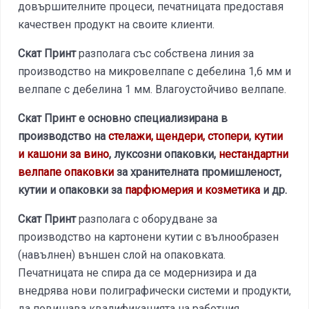
довършителните процеси, печатницата предоставя
качествен продукт на своите клиенти.
Скат Принт
разполага със собствена линия за
производство на микро­велпапе с дебелина 1,6 мм и
велпапе с дебелина 1 мм. Влагоустойчиво велпапе.
Скат
Принт
е основно специализирана в
производство на
стелажи, щендери, стопери
,
кутии
и кашони за вино
, луксозни опаковки,
нестандартни
велпапе опаковки
за хранителната промишленост,
кутии и опаковки за
парфюмерия и козметика
и др.
Скат Принт
разполага с оборудване за
производство на картонени кутии с вълнообразен
(навълнен) външен слой на опаковката.
Печатницата не спира да се модернизира и да
внедрява нови полиграфически системи и продукти,
да повишава квалификацията на работния