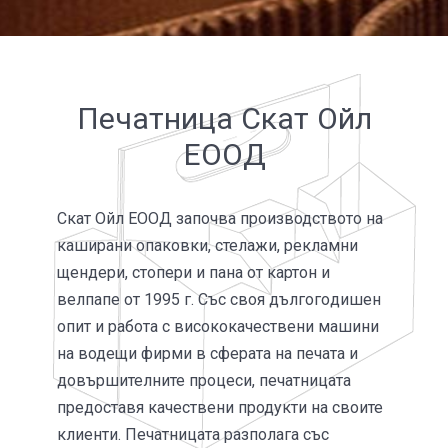
Печатница Скат Ойл
ЕООД
Скат Ойл ЕООД започва производ­ството на
каши­рани опаковки, стелажи, рекламни
щенде­ри, стопери и пана от картон и
велпапе от 1995 г. Със своя дългого­дишен
опит и работа с високо­качест­вени машини
на водещи фирми в сфера­та на печата и
довърши­тел­ните процеси, печатни­цата
предос­тавя качествени продукти на своите
клиенти. Печатницата разполага със