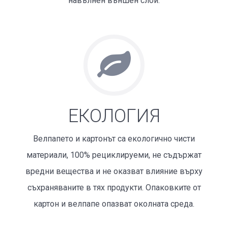
навълнен външен слой.
ЕКОЛОГИЯ
Велпапето и картонът са еколо­гич­но чисти
мате­риали, 100% реци­клируеми, не съдържат
вредни веще­ства и не оказват влияние върху
съхраняваните в тях продукти. Опаковките от
картон и велпапе опазват околната среда.