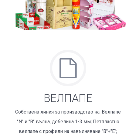
ВЕЛПАПЕ
Собствена линия за производство на: Велпапе
"N" и "B" вълна, дебелина 1-3 мм; Петпластно
велпапе с профили на навълняване "B"+"Е";