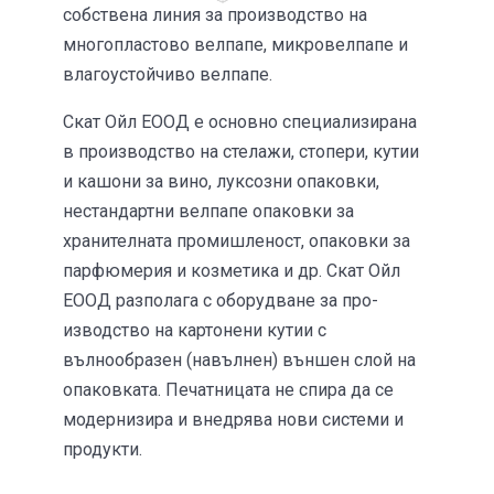
собствена линия за производ­ство на
многопластово велпа­пе, микровел­папе и
влагоустойчиво велпапе.
Скат Ойл ЕООД е основно специализирана
в про­изводство на стелажи, стопери, кутии
и кашони за вино, луксозни опаковки,
нестан­дартни велпапе опаковки за
хранителната промиш­ле­ност, опаковки за
парфюмерия и козметика и др. Скат Ойл
ЕООД разполага с оборудване за про­
изводство на картонени кутии с
вълнообразен (навълнен) външен слой на
опаковката. Печатницата не спира да се
модернизира и внедрява нови системи и
продукти.