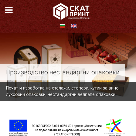
аковки от велпапе – екологично чист
териал!
Производство нестандартни опаковки
Производство на велпапе
Печат и изработка на стелажи, стопери, кутии за вино,
луксозни опаковки, нестандартни велпапе опаковки.